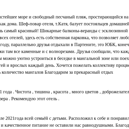
стейшее море и свободный песчаный пляж, простирающийся на 
 как дома. Шеф-повар отеля, т.Катя, балует постояльцев домашн
ель самый красивый! Шикарные балконы-веранды с эсклюзивной
всех отелей, здесь есть собственная парковка, что позволяет л
 году, параллельно друзья отдыхали в Партените, это ЮБК, кон
яжи там все каменные и с волнорезами. Друзья сообщали, что ка
 можно уютно устроиться в беседке в мангальной зоне или поех
й и врослых каждый день. Хочется пожелать коллективу процве
ь количество мангалов Благодарим за прекарасный отдых
 года . Чистота , тишина , красота , много цветов , доброжелате
зера . Рекомендую этот отель .
е 2021года всей семьёй с детьми. Расположил к себе и понравил
 и качественное питание не оставили нас равнодушными. Благод