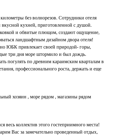
километры без волнорезов. Сотрудники отеля
ей вкусной кухней, приготовленной с душой.
 ковкой и обвитые плющом, создают ощущение,
юбоваться ландшафтным дизайном двора отеля!
ечно ЮБК привлекает своей природой- горы,
ждые три дня море штормило и был дождь.
ать погулять по древним караимским кварталам в
тания, профессионального роста, держать и еще
льный хозяин , море рядом , магазины рядом
ся весь коллектив этого гостеприимного места!
арим Вас за замечательно проведенный отдых,