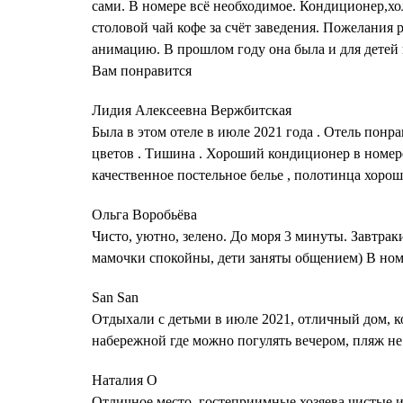
сами. В номере всё необходимое. Кондиционер,хо
столовой чай кофе за счёт заведения. Пожелания 
анимацию. В прошлом году она была и для детей 
Вам понравится
Лидия Алексеевна Вержбитская
Была в этом отеле в июле 2021 года . Отель понр
цветов . Тишина . Хороший кондиционер в номере 
качественное постельное белье , полотинца хорош
Ольга Воробьёва
Чисто, уютно, зелено. До моря 3 минуты. Завтра
мамочки спокойны, дети заняты общением) В номе
San San
Отдыхали с детьми в июле 2021, отличный дом, к
набережной где можно погулять вечером, пляж не
Наталия О
Отличное место. гостеприимные хозяева.чистые 