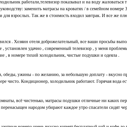
лодильник работали,телевизор показывал и на воду жаловаться т
руководству: заменить матрасы на кроватях / в семейном номере
и для взрослых. Так же в стоимость входил завтрак. И все же п
авился . Хозяин отеля доброжелательный, все ваши просьбы выпо
, установлен удачно , современный телевизор , у меня проблем
ие , в номере тихий холодильник, чистые подушки и одеяла .
ки, обеды, ужины - по желанию, за небольшую доплату - вкусно
ре чисто. Кондиционер, холодильник работают. Горячая вода ест
омнаты, всё чистенько, матрасы подушки отличные ни каких пере
 перенасыщен народом убирают каждое утро спасатели сидят чере
и уютные номера.очень вкусно кормят.бесплатный чай и кофе.до