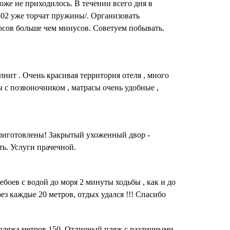
оже не приходилось. В течении всего дня в
 302 уже торчат пружины/. Организовать
люсов больше чем минусов. Советуем побывать.
лнит . Очень красивая территория отеля , много
ы с позвоночником , матрасы очень удобные ,
 приготовлены! Закрытый ухоженный двор -
ь. Услуги прачечной.
боев с водой до моря 2 минуты ходьбы , как и до
з каждые 20 метров, отдых удался !!! Спасибо
 пляжа метров 150. Отличный пляж с различными