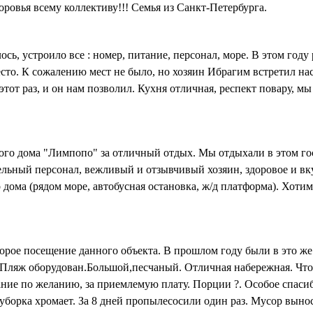
ровья всему коллективу!!! Семья из Санкт-Петербурга.
сь, устроило все : номер, питание, персонал, море. В этом год
есто. К сожалению мест не было, но хозяин Ибрагим встретил н
этот раз, и он нам позволил. Кухня отличная, респект повару, м
ого дома "Лимпопо" за отличный отдых. Мы отдыхали в этом гос
льный персонал, вежливый и отзывчивый хозяин, здоровое и вку
 дома (рядом море, автобусная остановка, ж/д платформа). Хоти
орое посещение данного объекта. В прошлом году были в это же 
. Пляж оборудован.Большой,песчаный. Отличная набережная. Чт
тание по желанию, за приемлемую плату. Порции ?. Особое спаси
борка хромает. За 8 дней пропылесосили один раз. Мусор вынос